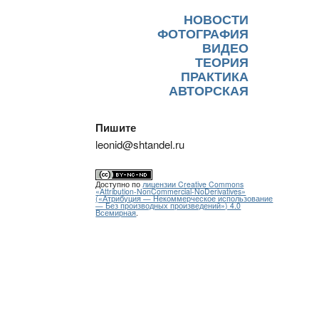
SKIP TO CONTENT
НОВОСТИ
Menu
ФОТОГРАФИЯ
ВИДЕО
ТЕОРИЯ
ПРАКТИКА
АВТОРСКАЯ
Пишите
leonid@shtandel.ru
Доступно по
лицензии Creative Commons
«Attribution-NonCommercial-NoDerivatives»
(«Атрибуция — Некоммерческое использование
— Без производных произведений») 4.0
Всемирная
.