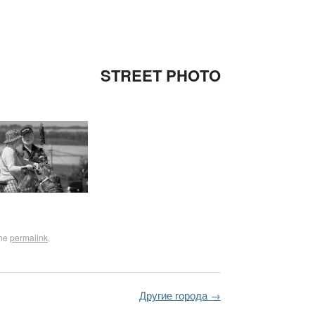
STREET PHOTO
the
permalink
.
Другие города
→