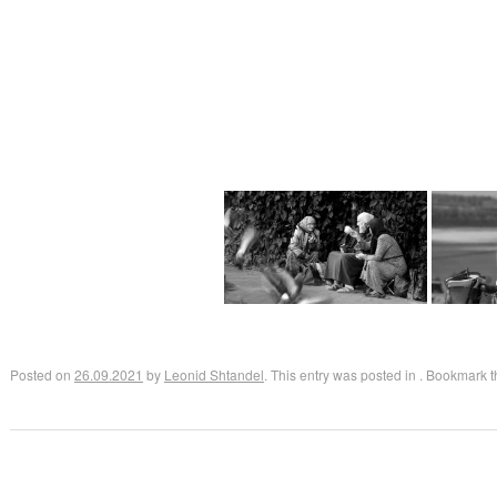
Posted on
26.09.2021
by
Leonid Shtandel
. This entry was posted in . Bookmark 
Post navigation